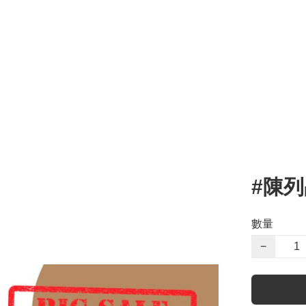
#陳列品
數量
−