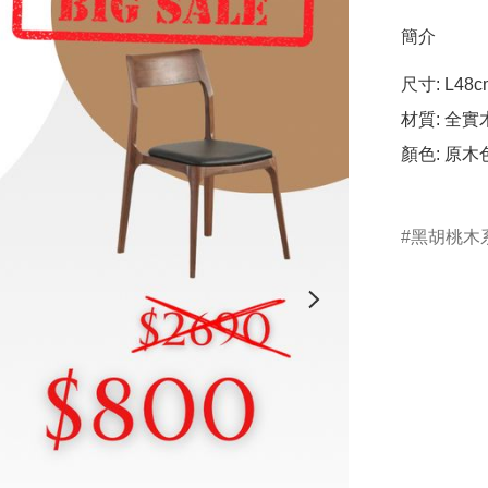
簡介
尺寸: L48cm
材質: 全實
顏色: 原木
黑胡桃木