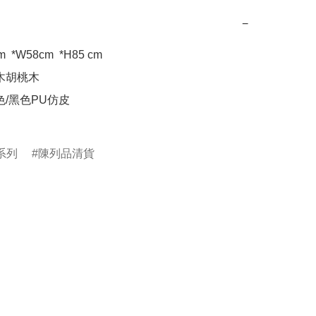
−
  *W58cm  *H85 cm

木胡桃木

色/黑色PU仿皮

系列
陳列品清貨