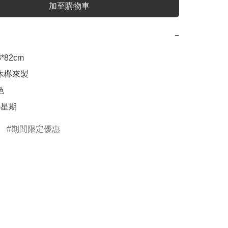
加至購物車
−
*82cm

木櫸來製

 

4星期
期間限定優惠