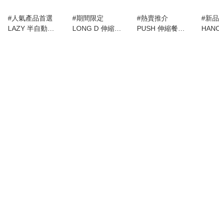
#人氣產品首選
#期間限定
#熱賣推介
#新
LAZY 半自動升
LONG D 伸縮餐
PUSH 伸縮餐桌
HANO
降伸縮餐桌 (餐
桌 (餐桌椅套裝)
(餐枱椅套裝)
Cupb
枱套裝)