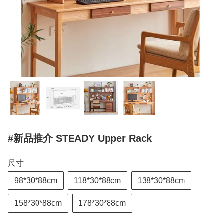
#新品推介 STEADY Upper Rack
尺寸
98*30*88cm
118*30*88cm
138*30*88cm
158*30*88cm
178*30*88cm