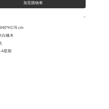
加至購物車
−
40*H176 cm

木白橡木



3-4星期