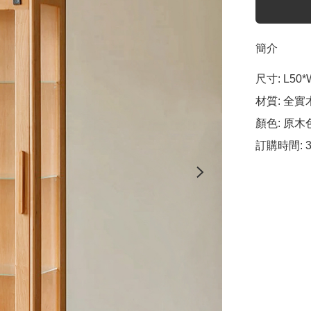
簡介
尺寸: L50*W
材質: 全實
顏色: 原木色
訂購時間: 