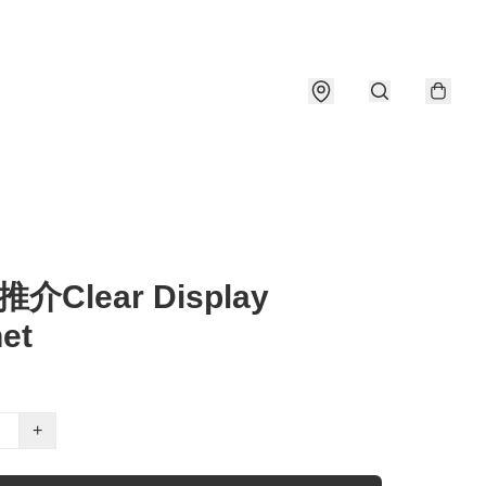
介Clear Display
et
+