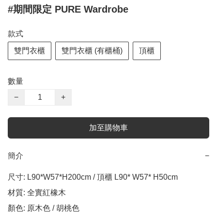
#期間限定 PURE Wardrobe
款式
雙門衣櫃
雙門衣櫃 (有櫃桶)
頂櫃
數量
−
+
加至購物車
簡介
−
尺寸: L90*W57*H200cm / 頂櫃 L90* W57* H50cm

材質: 全實紅橡木

顏色: 原木色 / 胡桃色
