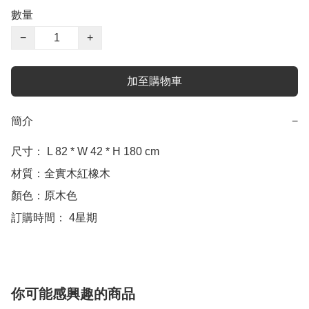
數量
−
+
加至購物車
簡介
−
尺寸： L 82 * W 42 * H 180 cm

材質：全實木紅橡木

顏色：原木色

訂購時間： 4星期
你可能感興趣的商品