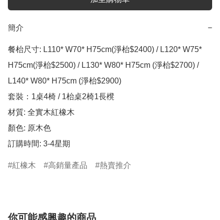
簡介
−
餐枱尺寸: L110* W70* H75cm(淨枱$2400) / L120* W75* 
H75cm(淨枱$2500) / L130* W80* H75cm (淨枱$2700) / 
L140* W80* H75cm (淨枱$2900)

套裝：1桌4椅 / 1枱桌2椅1長櫈

材質: 全實木紅橡木

顏色: 原木色 

訂購時間: 3-4星期
紅橡木
高銷量產品
熱賣推介
你可能感興趣的商品