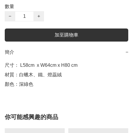
數量
−
+
加至購物車
簡介
−
尺寸： L58cm  x W64cm x H80 cm

材質：白蠟木、鐵、燈蕊絨

顏色：深綠色
你可能感興趣的商品