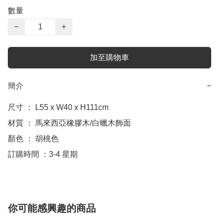
數量
−
+
加至購物車
簡介
−
尺寸 ： L55 x W40 x H111cm

材質 ： 馬來西亞橡膠木/白蠟木飾面

顏色 ： 胡桃色

訂購時間 ：3-4 星期
你可能感興趣的商品