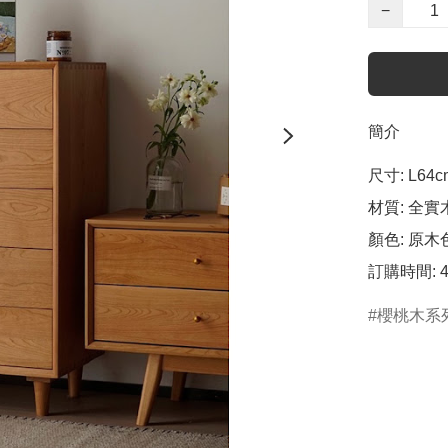
−
簡介
尺寸: L64cm
材質: 全實
顏色: 原木色
訂購時間: 
櫻桃木系