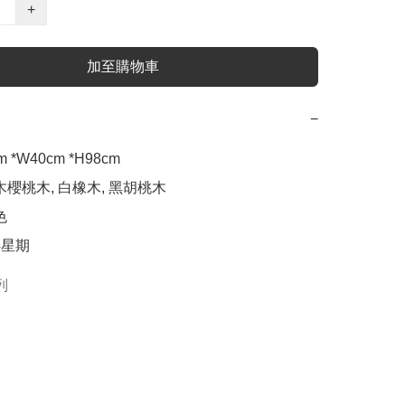
+
加至購物車
−
 *W40cm *H98cm 

木櫻桃木, 白橡木, 黑胡桃木



4星期
列