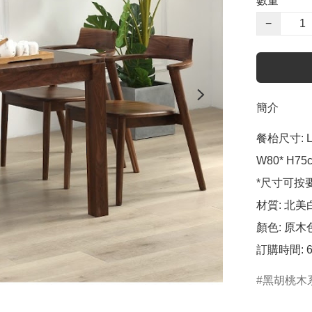
數量
−
簡介
餐枱尺寸: L11
W80* H75c
*尺寸可按
材質: 北美
顏色: 原木色
訂購時間: 
黑胡桃木