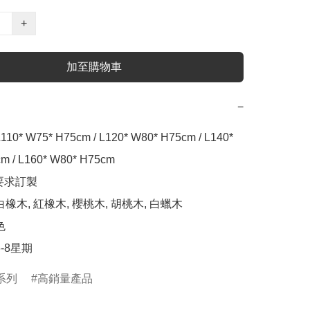
+
加至購物車
−
0* W75* H75cm / L120* W80* H75cm / L140* 
m / L160* W80* H75cm

要求訂製

白橡木, 紅橡木, 櫻桃木, 胡桃木, 白蠟木



6-8星期
系列
高銷量產品