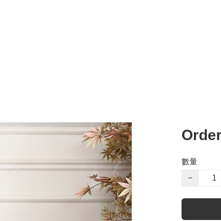
Orde
數量
−