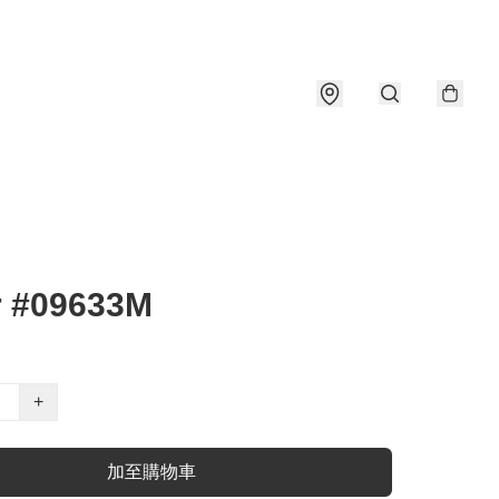
r #09633M
+
加至購物車