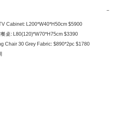
−
 Cabinet: L200*W40*H50cm $5900

桌: L80(120)*W70*H75cm $3390

g Chair 30 Grey Fabric: $890*2pc $1780

期