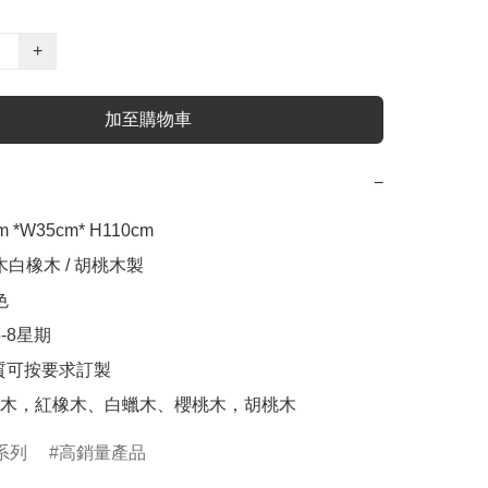
+
加至購物車
−
 *W35cm* H110cm

木白橡木 / 胡桃木製



-8星期

質可按要求訂製

木，紅橡木、白蠟木、櫻桃木，胡桃木
系列
高銷量產品