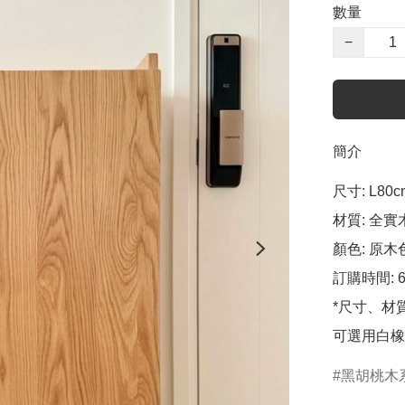
數量
−
簡介
尺寸: L80cm
材質: 全實
顏色: 原木色
訂購時間: 6
*尺寸、材
可選用白橡
黑胡桃木